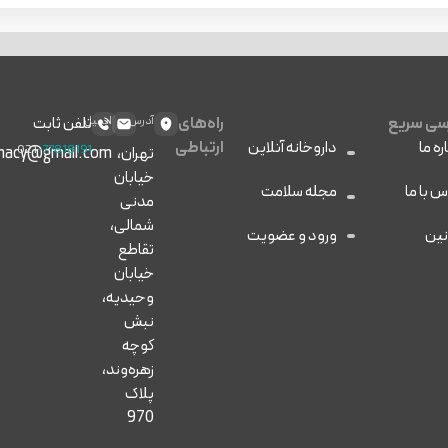
ی سریع
راه‌های
آدرس
ایمیل
تلفن ثابت
ره ما
داروخانه آنلاین
ارتباطی
021
-77818191
تهران،
macy@gmail.com
خیابان
س با ما
مجله سلامت
مدنی
شمالی،
نین
ورود و عضویت
تقاطع
خیابان
وحیدیه،
نبش
کوچه
زهره‌وند،
پلاک
970