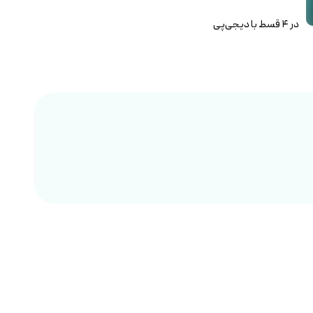
در ۴ قسط با دیجی‌پی
تحو
ارسال 2 تا 4 روز