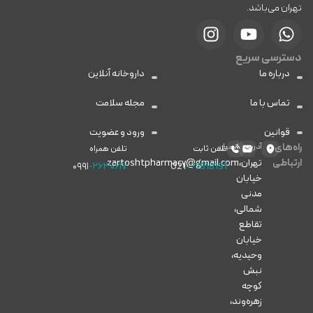
تهران می‌باشد.
دسترسی سریع
درباره ما
داروخانه آنلاین
تماس با ما
مجله سلامت
قوانین
ورود و عضویت
راه‌های
آدرس
ایمیل
تلفن ثابت
تلفن همراه
ارتباطی
تهران،
zartoshtpharmacy@gmail.com
۰۹۹۱
-۲۶۳۰۶۱۷
021
-77818191
خیابان
مدنی
شمالی،
تقاطع
خیابان
وحیدیه،
نبش
کوچه
زهره‌وند،