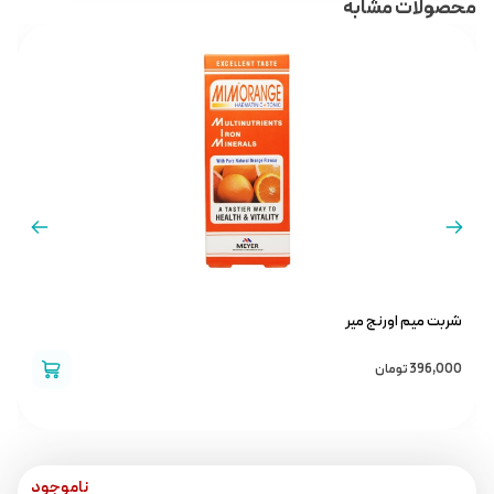
محصولات مشابه
شربت میم اورنج میر
ک
396,000
تومان
0
ناموجود