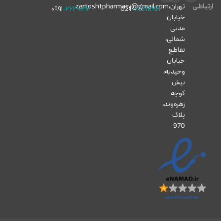
ارتباطی
تهران،
zartoshtpharmacy@gmail.com
۰۹۹۱
-۲۶۳۰۶۱۷
021
-77818191
خیابان
مدنی
شمالی،
تقاطع
خیابان
وحیدیه،
نبش
کوچه
زهره‌وند،
پلاک
970