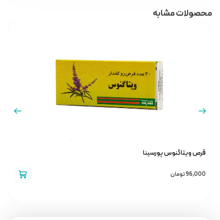
محصولات مشابه
قرص ویتاگنوس پورسینا
پ
96,000
تومان
0