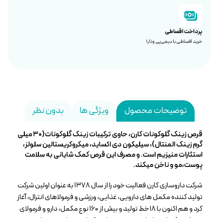
پرداخت اقساطی
خرید اقساطی با دیجی‌پی و تارا
توضیحات محصول
ویژگی ها
بدون نظر
قرص زینک گلوکونات کارن، حاوی ترکیبات زینک گلوکونات(۳۰ میلی
گرم زینک المنتال)، سیلیکون دی اکساید، میکروکریستالین سلولز،
استئارات منیزیم است. و مصرف این قرص کمک شایانی به سلامت
پوست،مو و ناخن میکند.
شرکت داروسازى کارن فعالیت خود را از سال ۱۳۷۸ به عنوان اولین شرکت
تولید کننده مکمل هاى دارویى، غذایى، ورزشى و فرمولاهاى انترال، آغاز
کرد و هم اکنون با ۱۸ خط تولید و بیش از ۱۶۰ نوع مکمل، دارو و فرمولاى