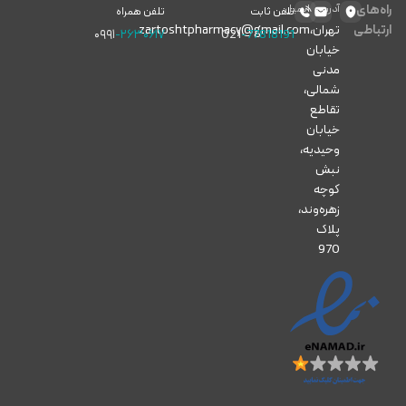
راه‌های
آدرس
ایمیل
تلفن ثابت
تلفن همراه
ارتباطی
تهران،
zartoshtpharmacy@gmail.com
۰۹۹۱
-۲۶۳۰۶۱۷
021
-77818191
خیابان
مدنی
شمالی،
تقاطع
خیابان
وحیدیه،
نبش
کوچه
زهره‌وند،
پلاک
970