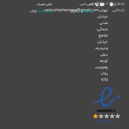
راه‌های
آدرس
ایمیل
تلفن ثابت
تلفن همراه
ارتباطی
تهران،
zartoshtpharmacy@gmail.com
۰۹۹۱
-۲۶۳۰۶۱۷
021
-77818191
خیابان
مدنی
شمالی،
تقاطع
خیابان
وحیدیه،
نبش
کوچه
زهره‌وند،
پلاک
970