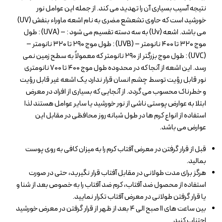
نتیجه آسیب بسیاری آن را تهدید می کند. از جمله این عوامل نور
خورشید است که حاوی تشعشع مضری به نام اشعه ماوراء بنفش (UV)
می باشد. اشعه (Uv) به سه دسته تقسیم می شود : – (UVA) : طول
موج ۳۲۰ تا ۴۰۰ نانومتر – (UVB) : طول موج ۲۹۰ تا ۳۲۰ نانومتر –
(UVC) : طول موج بزرگتر از ۲۹۰ نانومتر که معمولاً به سطح زمین نمی
رسد. این اشعه از آنجا که در محدوده طول موج ۴۰۰ تا ۷۰۰ نانومتری
نور قابل رؤیت توسط چشم انسان قرار ندارد یک اشعه غیر قابل رؤیت
و خطرناک محسوب می گردد. از آنجایی که بسیاری از افراد در معرض
ابتلا به عوارض پوستی ناشی از نور خورشید یا سایر عوامل هستند لذا
استفاده از انواع کرم ها در طول شبانه روز محافظی در مقابل این
عوارض می باشد.
قبل از قرار گرفتن در معرض آفتاب کرم را به میزان کافی به روی پوست
بمالید.
هرگز برای مدت طولانی در مقابل آفتاب قرار نگیرید، حتی در صورت
استفاده از محصول ضد آفتاب، کرم ضد آفتاب را به خصوص بعد از شنا و
یا قرار گرفتن طولانی در معرض آفتاب تکرار نمایید.
بین ساعت های ۱۱ صبح الی ۴ بعد از ظهر از قرار گرفتن در معرض خورشید
اجتناب کنید.