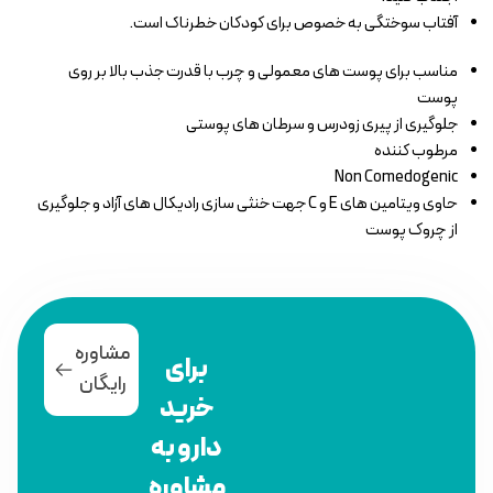
آفتاب سوختگی به خصوص برای کودکان خطرناک است.
مناسب برای پوست های معمولی و چرب با قدرت جذب بالا بر روی
پوست
جلوگیری از پیری زودرس و سرطان های پوستی
مرطوب کننده
Non Comedogenic
حاوی ویتامین های E و C جهت خنثی سازی رادیکال های آزاد و جلوگیری
از چروک پوست
مشاوره
برای
رایگان
خرید
دارو به
مشاوره