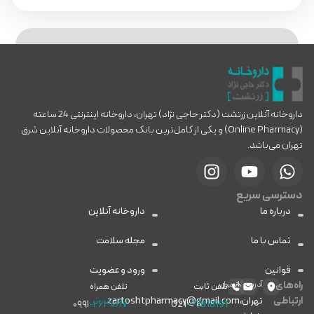
داروخانه آنلاین زرتشت (دکتر حاجی نژاد) تهران، داروخانه اینترنتی 24 ساعته
(Online Pharmacy) و یکی از کامل‌ترین بانک محصولات داروخانه آنلاین شرق
تهران می‌باشد.
دسترسی سریع
درباره ما
داروخانه آنلاین
تماس با ما
مجله سلامت
قوانین
ورود و عضویت
راه‌های
آدرس
ایمیل
تلفن ثابت
تلفن همراه
ارتباطی
تهران،
zartoshtpharmacy@gmail.com
۰۹۹۱
-۲۶۳۰۶۱۷
021
-77818191