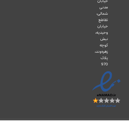
خیابان
مدنی
شمالی،
تقاطع
خیابان
وحیدیه،
نبش
کوچه
زهره‌وند،
پلاک
970
تمام حقوق مادی و معنوی این وب‌سایت برای داروخانه آنلاین زرتشت محفوظ است.