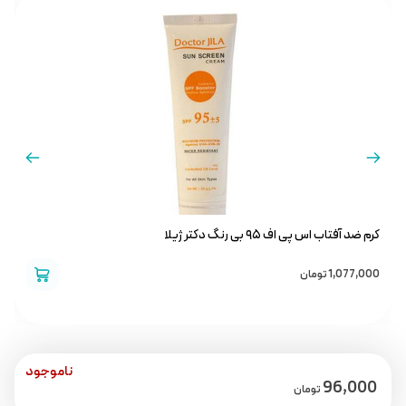
کرم ضد آفتاب اس پی اف ۹۵ بی رنگ دکتر ژیلا
ت
1,077,000
تومان
0
ناموجود
96,000
تومان