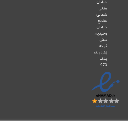
خیابان
مدنی
شمالی،
تقاطع
خیابان
وحیدیه،
نبش
کوچه
زهره‌وند،
پلاک
970
تمام حقوق مادی و معنوی این وب‌سایت برای داروخانه آنلاین زرتشت محفوظ است.