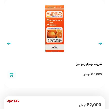
شربت میم اورنج میر
ش
396,000
تومان
0
ناموجود
82,000
تومان