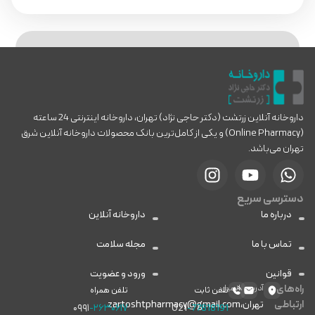
داروخانه آنلاین زرتشت (دکتر حاجی نژاد) تهران، داروخانه اینترنتی 24 ساعته
(Online Pharmacy) و یکی از کامل‌ترین بانک محصولات داروخانه آنلاین شرق
تهران می‌باشد.
دسترسی سریع
درباره ما
داروخانه آنلاین
تماس با ما
مجله سلامت
قوانین
ورود و عضویت
راه‌های
آدرس
ایمیل
تلفن ثابت
تلفن همراه
ارتباطی
تهران،
zartoshtpharmacy@gmail.com
۰۹۹۱
-۲۶۳۰۶۱۷
021
-77818191