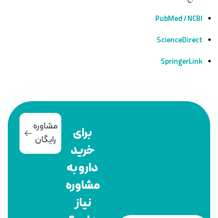
PubMed / NCBI
ScienceDirect
SpringerLink
مشاوره
برای
رایگان
خرید
دارو به
مشاوره
نیاز