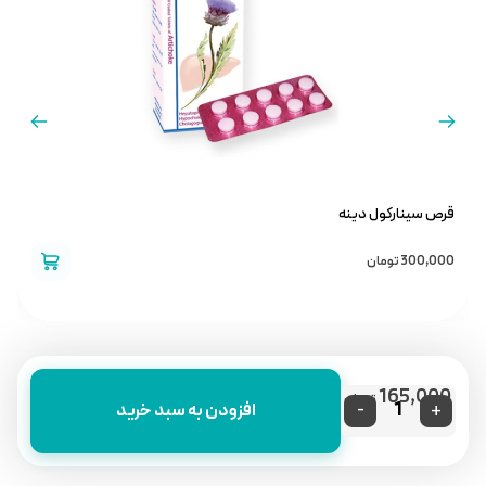
قرص سینارکول دینه
ش
300,000
تومان
0
165,000
تومان
-
+
افزودن به سبد خرید