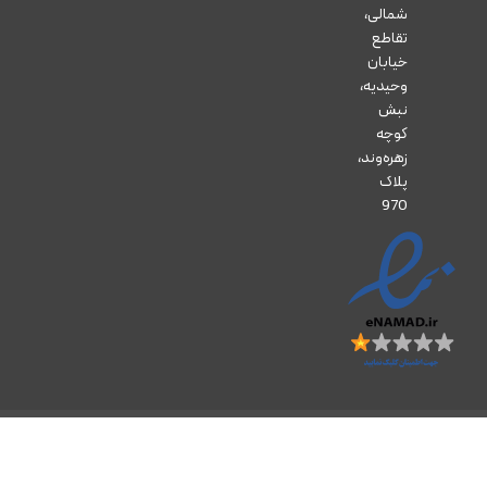
شمالی،
تقاطع
خیابان
وحیدیه،
نبش
کوچه
زهره‌وند،
پلاک
970
تمام حقوق مادی و معنوی این وب‌سایت برای داروخانه آنلاین زرتشت محفوظ است.