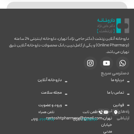
داروخانه آنلاین زرتشت (دکتر حاجی نژاد) تهران، داروخانه اینترنتی 24 ساعته
(Online Pharmacy) و یکی از کامل‌ترین بانک محصولات داروخانه آنلاین شرق
تهران می‌باشد.
دسترسی سریع
درباره ما
داروخانه آنلاین
تماس با ما
مجله سلامت
قوانین
ورود و عضویت
راه‌های
آدرس
ایمیل
تلفن ثابت
تلفن همراه
ارتباطی
تهران،
zartoshtpharmacy@gmail.com
۰۹۹۱
-۲۶۳۰۶۱۷
021
-77818191
خیابان
مدنی