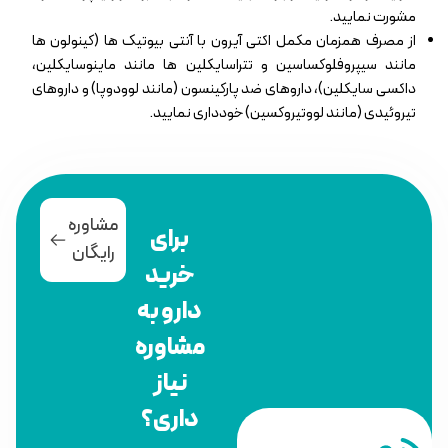
مشورت نمایید.
از مصرف همزمان مکمل اکتی آیرون با آنتی بیوتیک ها (کینولون ها
مانند سیپروفلوکساسین و تتراسایکلین ها مانند ماینوسایکلین،
داکسی سایکلین)، داروهای ضد پارکینسون (مانند لوودوپا) و داروهای
تیروئیدی (مانند لووتیروکسین) خودداری نمایید.
مشاوره
برای
رایگان
خرید
دارو به
مشاوره
نیاز
داری؟