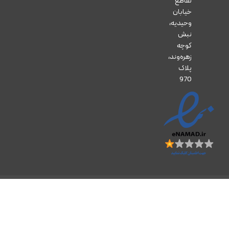
تقاطع
خیابان
وحیدیه،
نبش
کوچه
زهره‌وند،
پلاک
970
تمام حقوق مادی و معنوی این وب‌سایت برای داروخانه آنلاین زرتشت محفوظ است.