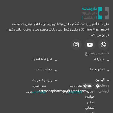
داروخانه آنلاین زرتشت (دکتر حاجی نژاد) تهران، داروخانه اینترنتی 24 ساعته
(Online Pharmacy) و یکی از کامل‌ترین بانک محصولات داروخانه آنلاین شرق
تهران می‌باشد.
دسترسی سریع
درباره ما
داروخانه آنلاین
تماس با ما
مجله سلامت
قوانین
ورود و عضویت
راه‌های
آدرس
ایمیل
تلفن ثابت
تلفن همراه
ارتباطی
تهران،
zartoshtpharmacy@gmail.com
۰۹۹۱
-۲۶۳۰۶۱۷
021
-77818191
خیابان
مدنی
شمالی،