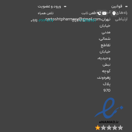
قوانین
ورود و عضویت
راه‌های
آدرس
ایمیل
تلفن ثابت
تلفن همراه
ارتباطی
تهران،
zartoshtpharmacy@gmail.com
۰۹۹۱
-۲۶۳۰۶۱۷
021
-77818191
خیابان
مدنی
شمالی،
تقاطع
خیابان
وحیدیه،
نبش
کوچه
زهره‌وند،
پلاک
970