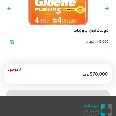
تیغ یدک فیوژن پاور ژیلت
کرم
1,416,000
تومان
0
ناموجود
570,000
تومان