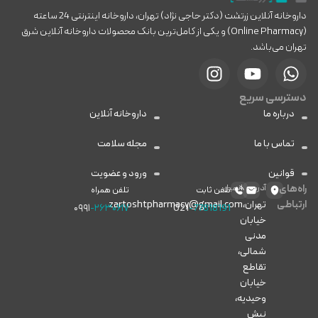
داروخانه آنلاین زرتشت (دکتر حاجی نژاد) تهران، داروخانه اینترنتی 24 ساعته
(Online Pharmacy) و یکی از کامل‌ترین بانک محصولات داروخانه آنلاین شرق
تهران می‌باشد.
دسترسی سریع
درباره ما
داروخانه آنلاین
تماس با ما
مجله سلامت
قوانین
ورود و عضویت
راه‌های
آدرس
ایمیل
تلفن ثابت
تلفن همراه
ارتباطی
تهران،
zartoshtpharmacy@gmail.com
۰۹۹۱
-۲۶۳۰۶۱۷
021
-77818191
خیابان
مدنی
شمالی،
تقاطع
خیابان
وحیدیه،
نبش