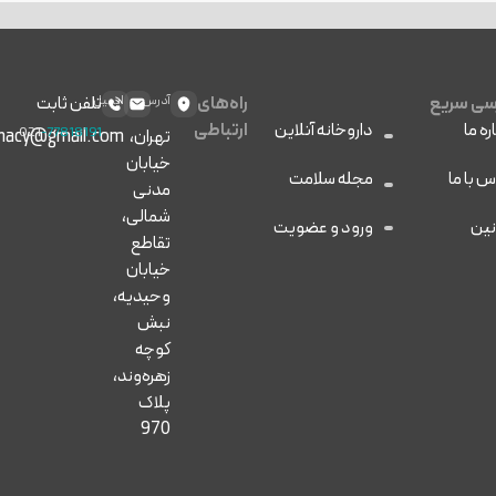
ی سریع
راه‌های
آدرس
ایمیل
تلفن ثابت
ره ما
داروخانه آنلاین
ارتباطی
021
-77818191
تهران،
macy@gmail.com
خیابان
س با ما
مجله سلامت
مدنی
شمالی،
نین
ورود و عضویت
تقاطع
خیابان
وحیدیه،
نبش
کوچه
زهره‌وند،
پلاک
970