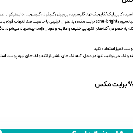
زلائیک اسید ۱۰% برایت مکس، حاوی آکوا (آب)، ۱۰% آزلائیک اسید، کاپریلیک/کاپریک تری گلیسرید، پروپیلن گلیکول، 
برای برطرف کردن جوش و لکهای پوستی مناسب می باشد. استفاده از سوسپانسیون acne-bright برایت مک
و لک می‌توانید تنها در محل آکنه، لک‌های ناشی از آکنه و لک‌های تیره پوست استف