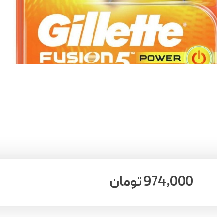
974,000
تومان