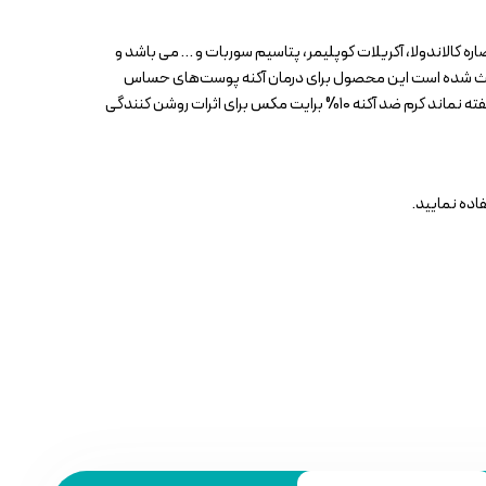
گلیسرین، دایمتیکون، عصاره کالاندولا، آکریلات کوپلیمر، پتاسیم سوربات و … می باشد و
س به عنوان ترکیبی با خاصیت ضد التهاب قوی باعث شده است این محصول برای درمان آکنه پوست‌های حساس
جایگزین مناسبی باشد. به همین خاطر از این محصول جهت درمان انواع آکنه به خصوص آکنه‌های التهابی خفیف و ملایم و درمان رزاسه پیشنهاد می‌شود. ناگفته نماند کرم ضد آکنه ۱۰% برایت مکس برای اثرات روشن کنندگی
اده نمایید.