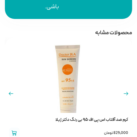
باشی.
محصولات مشابه
کرم ضد آفتاب اس پی اف ۹۵ بی رنگ دکتر ژیلا
ک
829,000
تومان
0