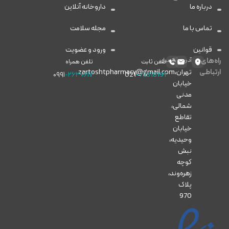
درباره ما
داروخانه آنلاین
تماس با ما
مجله سلامت
قوانین
ورود و عضویت
راه‌های
آدرس
ایمیل
تلفن ثابت
تلفن همراه
ارتباطی
تهران،
zartoshtpharmacy@gmail.com
۰۹۹۱
-۲۶۳۰۶۱۷
021
-77818191
خیابان
مدنی
شمالی،
تقاطع
خیابان
وحیدیه،
نبش
کوچه
زهره‌وند،
پلاک
970