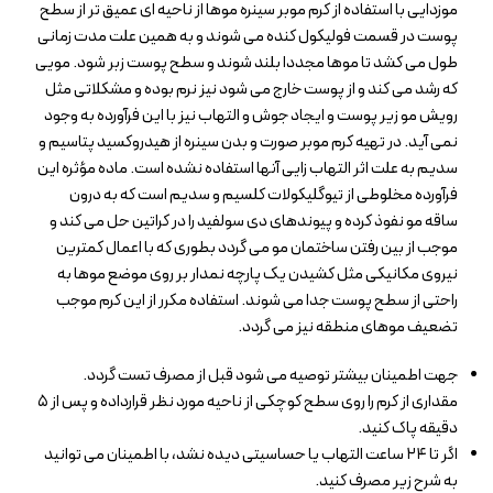
موزدایی با استفاده از کرم موبر سینره موها از ناحیه ای عمیق تر از سطح
پوست در قسمت فولیکول کنده می شوند و به همین علت مدت زمانی
طول می کشد تا موها مجددا بلند شوند و سطح پوست زبر شود. مویی
که رشد می کند و از پوست خارج می شود نیز نرم بوده و مشکلاتی مثل
رویش مو زیر پوست و ایجاد جوش و التهاب نیز با این فرآورده به وجود
نمی آید. در تهیه کرم موبر صورت و بدن سینره از هیدروکسید پتاسیم و
سدیم به علت اثر التهاب زایی آنها استفاده نشده است. ماده مؤثره این
فرآورده مخلوطی از تیوگلیکولات کلسیم و سدیم است که به درون
ساقه مو نفوذ کرده و پیوندهای دی سولفید را در کراتین حل می کند و
موجب از بین رفتن ساختمان مو می گردد بطوری که با اعمال کمترین
نیروی مکانیکی مثل کشیدن یک پارچه نمدار بر روی موضع موها به
راحتی از سطح پوست جدا می شوند. استفاده مکرر از این کرم موجب
تضعیف موهای منطقه نیز می گردد.
جهت اطمینان بیشتر توصیه می شود قبل از مصرف تست گردد.
مقداری از کرم را روی سطح کوچکی از ناحیه مورد نظر قرارداده و پس از ۵
دقیقه پاک کنید.
اگر تا ۲۴ ساعت التهاب یا حساسیتی دیده نشد، با اطمینان می توانید
به شرح زیر مصرف کنید.