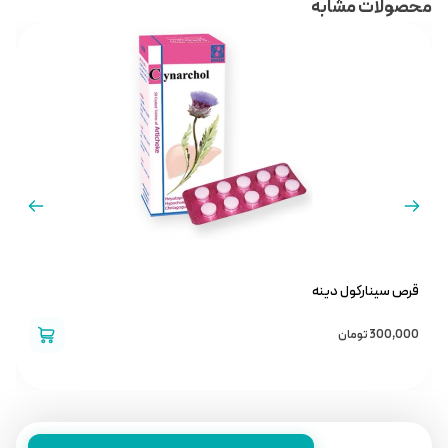
محصولات مشابه
قرص سینارکول دینه
ق
300,000
تومان
0