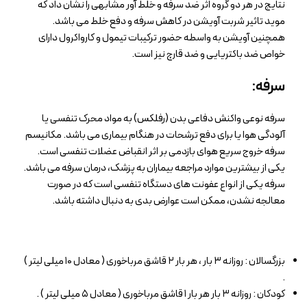
نتایج در هر دو گروه اثر ضد سرفه و خلط آور مشابهی را نشان داد که
موید تاثیر شربت آویشن در کاهش سرفه و دفع خلط می باشد.
همچنین آویشن به واسطه حضور ترکیبات تیمول و کارواکرول دارای
خواص ضد باکتریایی و ضد قارچ نیز است.
سرفه:
سرفه نوعی واکنش دفاعی بدن (رفلکس) به مواد محرک تنفسی یا
آلودگی هوا یا برای دفع ترشحات در هنگام بیماری می باشد. مکانیسم
سرفه خروج سریع هوای بازدمی بر اثر انقباض عضلات تنفسی است.
یکی از بیشترین موارد مراجعه بیماران به پزشک، درمان سرفه می باشد.
سرفه یکی از انواع عفونت های دستگاه تنفسی است که در صورت
معالجه نشدن، ممکن است عوارض بدی به دنبال داشته باشد.
بزرگسالان : روزانه ۳ بار ، هر بار ۲ قاشق مرباخوری ( معادل ۱۰ میلی لیتر )
.
کودکان : روزانه ۳ بار هر بار ۱ قاشق مرباخوری ( معادل ۵ میلی لیتر ) .