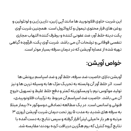
این شربت حاوی فلاونویید ها مانند آپی ژنین، نارین ژین و لوتئولین و
روغن های فرار محتوی تیمول و کارواکرول است. همچنین شربت آوی
پکت دینه خلط آور، ضد عفونی کننده و برطرف کننده التهاب مجاری
تنفسی فوقانی و ترشحات آن می باشد. شربت آوی پکت، فرآورده گیاهی
تهیه شده از عصاره آویشن که در درمان سرفه بسیار موثر است.
خواص آویشن:
آویشن دارای خاصیت ضد سرفه، خلط آور و ضد اسپاسم برونش ها
است. اثر خلط آور آن وابسته به تحریک مژک ها به وسیله ترپن ها و نیز
تولید موکوس نرم با ویسکوزیته کمتر و دفع خلط غلیظ و تسهیل خروج
آن می باشد. خاصیت ضد اسپاسم آن مربوط به ترکیبات فلاونوییدی،
فنولی و اسانس است. در یک مطالعه تصادفی دوسوکور ۶۰ بیمار مبتلا
به سرفه های شدید به مدت ۵ روز تحت درمان شربت آویشن (روزی ۳
مرتبه و هر بار ۱۰ میلی لیتر) قرار گرفته و سپس نتایج به دست آمده با
نتایج گروه کنترل که برم هگزین دریافت کرده بودند؛ مقایسه شد.