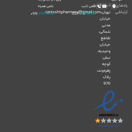
راه‌های
آدرس
ایمیل
تلفن ثابت
تلفن همراه
ارتباطی
تهران،
zartoshtpharmacy@gmail.com
۰۹۹۱
-۲۶۳۰۶۱۷
021
-77818191
خیابان
مدنی
شمالی،
تقاطع
خیابان
وحیدیه،
نبش
کوچه
زهره‌وند،
پلاک
970