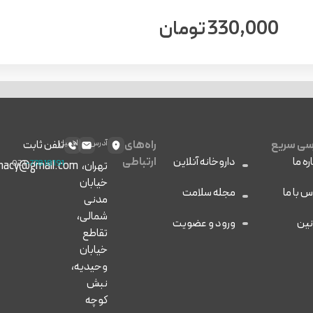
330,000
تومان
ی سریع
راه‌های
آدرس
ایمیل
تلفن ثابت
ره ما
داروخانه آنلاین
ارتباطی
021
-77818191
تهران،
macy@gmail.com
خیابان
س با ما
مجله سلامت
مدنی
شمالی،
نین
ورود و عضویت
تقاطع
خیابان
وحیدیه،
نبش
کوچه