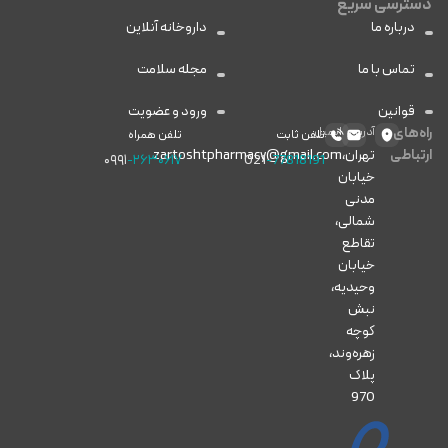
دسترسی سریع
درباره ما
داروخانه آنلاین
تماس با ما
مجله سلامت
قوانین
ورود و عضویت
راه‌های
آدرس
ایمیل
تلفن ثابت
تلفن همراه
ارتباطی
تهران،
zartoshtpharmacy@gmail.com
۰۹۹۱
-۲۶۳۰۶۱۷
021
-77818191
خیابان
مدنی
شمالی،
تقاطع
خیابان
وحیدیه،
نبش
کوچه
زهره‌وند،
پلاک
970