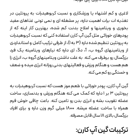
لاغری و کم اشتهاء یا ورزشکاری و نسبت کربوهیدرات به پروتئین در
تغذیه ات برات اهمیت داره، پر مشغله ای و نمی تونی غذاهای مفید
بخوری و ویتامینها و املاح بدنت کم شده، بهترین کار اینه که از
پودرهای خوراکی مثل گین آپ کارن استفاده کنی که نسبت کربوهیدرات
به پروتئین تنظیم شده داره (۳ به ۱)، از طرفی ترکیب کامل و استانداردی
از ویتامینهای گروه ب، آ، د3، ای داره که نیازهای ویتامینه یک فرد
بزرگسال رو برطرف می کنه. به علت داشتن ویتامینهای گروه ب، انرژی زا
هم هست و هنگام ورزش و فعالیتهای بدنی روزانه انرژی میده و ضعف
و خستگی رو کم می کنه.
گین آپ کارن، پودر خوراکی با طعم موز هست که نسبت کربوهیدرات به
پروتئین ۳ بر ۱ داره که کمک می کنه هنگام ورزش و بدنسازی، ساخت
عضله تقویت بشه و انرژی بدن رو تامین کنه. باعث چاقی خوش فرم
همراه با ساخت عضله میشه. ۱۸۰۰ میلی گرم وزن داره و برای افراد
بزرگسال بالای ۱۸ سال قابل مصرفه.
ترکیبات گین آپ کارن: