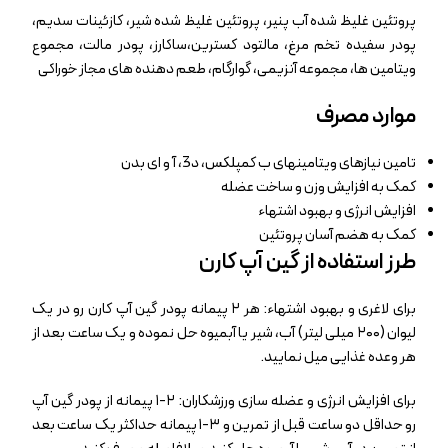
پروتئین غلیظ شده آب پنیر، پروتئین غلیظ شده شیر، کازئینات سدیم،
پودر سفیده تخم مرغ، مالتود کسترین،ساکارز، پودر مالت، مجموع
ویتامین ها، مجموعه آنزیمی، گوارگام، طعم دهنده های مجاز خوراکی
موارد مصرف
تامین نیازهای ویتامینهای ب کمپلکس، د3، آ و ای بدن
کمک به افزایش وزن و ساخت عضله
افزایش انرژی و بهبود اشتهاء
کمک به هضم آسان پروتئین
طرز استفاده از گین آپ کارن
برای لاغری و بهبود اشتهاء: هر ۲ پیمانه پودر گین آپ کارن رو در یک
لیوان (۲۰۰ میلی لیتر) آب، شیر یا آبمیوه حل نموده و یک ساعت بعد از
هر وعده غذایی میل نمایید.
برای افزایش انرژی و عضله سازی ورزشکاران: ۲-۱ پیمانه از پودر گین آپ
رو حداقل دو ساعت قبل از تمرین و ۳-۱ پیمانه حداکثر یک ساعت بعد