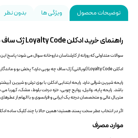
توضیحات محصول
ویژگی ها
بدون نظر
راهنمای خرید ادکلن Loyalty Code ژک ساف مردانه
سوالات متداولی که روزانه از کارشناسان داروخانه سوال می شود؛ پاسخ ای
ادکلن Loyalty Code (لویالتی) ژک ساف چه بویی دارد؟ پخش بو و ماندگاری بالا دارد؟ حجم آن چند میلی لیتر است و ….
رایحه شیرین شرقی دارد. رایحه ابتدایی ادکلن با بوی ترش و شیرین (بی
متریال عالی و متخصصان درجه یک ایرانی و فرانسوی و با الهام از عطرهای بر
اگر در انتخاب عطر سخت پسند هستید؛ همین حالا با چند کلیک ساده ادکلن Loyalty Code ژک ساف را از داروخانه آنلاین زرتشت تهیه کنید و از انتخاب خود لذت ب
موارد مصرف