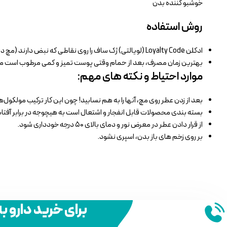
خوشبو کننده بدن
روش استفاده
ادکلن Loyalty Code (لویالتی) ژک ساف را روی نقاطی که نبض دارند (مچ دست، پشت گوش، گردن، داخل آرنج) اسپری کنید؛ این نقاط گرم‌ترند و بوی عطر رو بهتر پخش می‌کنند.
بهترین زمان مصرف، بعد از حمام وقتی پوست تمیز و کمی مرطوب است م
موارد احتیاط و نکته های مهم:
بعد از زدن عطر روی مچ، آنها را به هم نسابید! چون این کار ترکیب مولکول‌
بسته بندی محصولات قابل انفجار و اشتعال است به هیچوجه در برابر آفتاب 
از قرار دادن عطر در معرض نور و دمای بالای ۵۰ درجه خودداری شود.
بر روی زخم های باز بدن، اسپری نشود.
برای خرید دارو ب