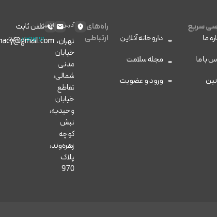
ی سریع
راه‌های
آدرس
ایمیل
تلفن ثابت
ره ما
داروخانه آنلاین
ارتباطی
021
-77818191
تهران،
macy@gmail.com
خیابان
س با ما
مجله سلامت
مدنی
شمالی،
نین
ورود و عضویت
تقاطع
خیابان
وحیدیه،
نبش
کوچه
زهره‌وند،
پلاک
970