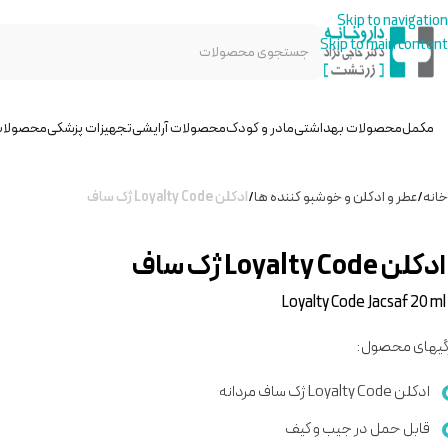
Skip to navigation
Skip to main content
مکمل
محصولات بهداشتی
مادر و کودک
محصولات آرایشی
تجهیزات پزشکی
محصولات
خانه
/
عطر و ادکلن و خوشبو کننده ها
/
ادکلن Loyalty Code ژک ساف
ادکلن Loyalty Code ژک ساف
Loyalty Code Jacsaf 20 ml
گیهای محصول:
ادکلن Loyalty Code ژک ساف مردانه
قابل حمل در جیب و کیف