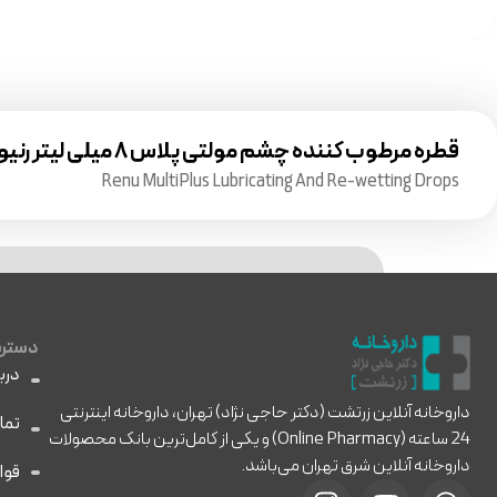
قطره مرطوب کننده چشم مولتی پلاس ۸ میلی لیتر رنیو
Renu MultiPlus Lubricating And Re-wetting Drops
دسترس
دربا
داروخانه آنلاین زرتشت (دکتر حاجی نژاد) تهران، داروخانه اینترنتی
تما
24 ساعته (Online Pharmacy) و یکی از کامل‌ترین بانک محصولات
داروخانه آنلاین شرق تهران می‌باشد.
قوا