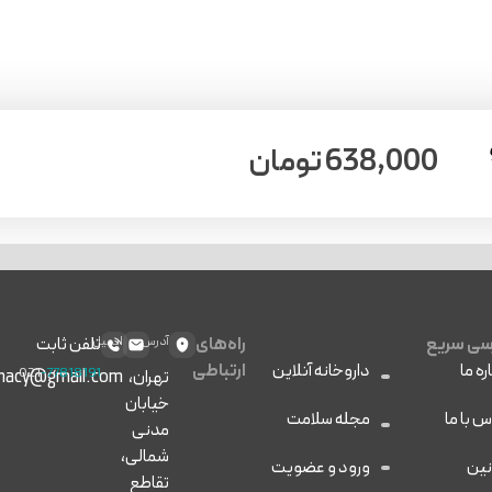
638,000
تومان
ی سریع
راه‌های
آدرس
ایمیل
تلفن ثابت
ره ما
داروخانه آنلاین
ارتباطی
021
-77818191
تهران،
macy@gmail.com
خیابان
س با ما
مجله سلامت
مدنی
شمالی،
نین
ورود و عضویت
تقاطع