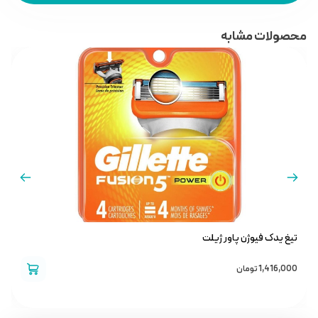
محصولات مشابه
تیغ یدک فیوژن پاور ژیلت
ت
1,416,000
تومان
0