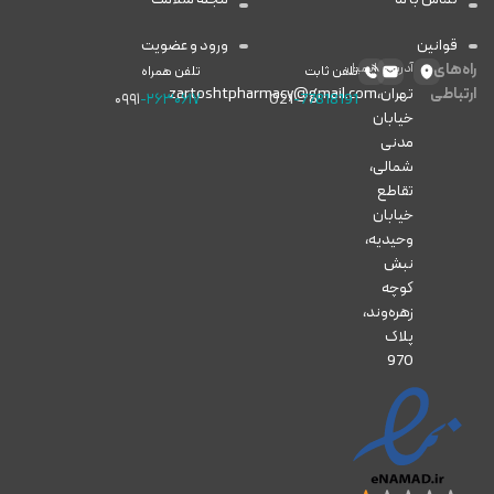
قوانین
ورود و عضویت
راه‌های
آدرس
ایمیل
تلفن ثابت
تلفن همراه
ارتباطی
تهران،
zartoshtpharmacy@gmail.com
۰۹۹۱
-۲۶۳۰۶۱۷
021
-77818191
خیابان
مدنی
شمالی،
تقاطع
خیابان
وحیدیه،
نبش
کوچه
زهره‌وند،
پلاک
970