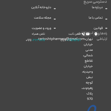
دسترسی سریع
درباره ما
داروخانه آنلاین
تماس با ما
مجله سلامت
قوانین
ورود و عضویت
راه‌های
آدرس
ایمیل
تلفن ثابت
تلفن همراه
ارتباطی
تهران،
zartoshtpharmacy@gmail.com
۰۹۹۱
-۲۶۳۰۶۱۷
021
-77818191
خیابان
مدنی
شمالی،
تقاطع
خیابان
وحیدیه،
نبش
کوچه
زهره‌وند،
پلاک
970