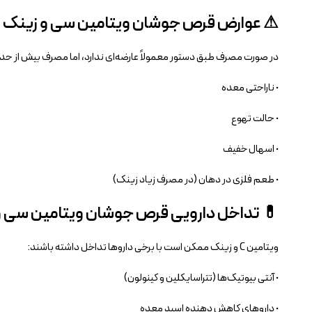
⚠ عوارض قرص جوشان ویتامین سی و زینک نی
در صورت مصرف طبق دستور معمولاً عارضه‌ای ندارد، اما مصرف بیش از ح
• ناراحتی معده
• حالت تهوع
• اسهال خفیف
• طعم فلزی در دهان (در مصرف زیاد زینک)
💊 تداخل دارویی قرص جوشان ویتامین سی و 
ویتامین C و زینک ممکن است با برخی داروها تداخل داشته باشند:
• آنتی‌ بیوتیک‌ها (تتراسایکلین و کینولون)
• داروهای کاهش‌ دهنده اسید معده