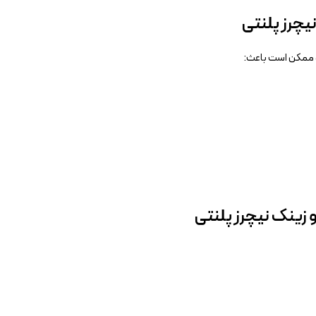
چرز پلنتی
د ممکن است باعث:
زینک نیچرز پلنتی